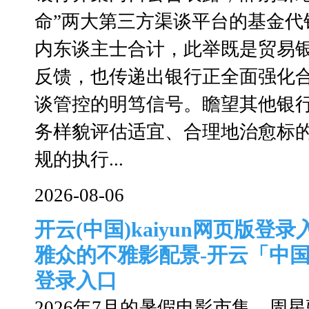
命”两大第三方渠谈平台的基金代
内东谈主士合计，此举既是贸易
反馈，也传递出银行正全面强化
谈管控的明笃信号。瞻望其他银
务样貌评估适宜、合理地治愈标
规的执行...
2026-08-06
开云(中国)kaiyun网页版
雅众的不雅影配景-开云「中国」
登录入口
2026年7月的暑假电影市集，周