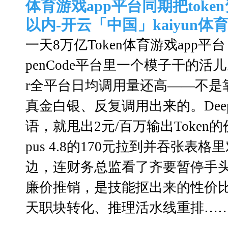
体育游戏app平台同期把token
以内-开云「中国」kaiyun体
一天8万亿Token体育游戏app
penCode平台里一个模子干的活儿。
r全平台日均调用量还高——不是
真金白银、反复调用出来的。DeepSee
语，就甩出2元/百万输出Token的价
pus 4.8的170元拉到并吞张表
边，连财务总监看了齐要暂停手头
廉价推销，是技能抠出来的性价比
天职块转化、推理活水线重排……每