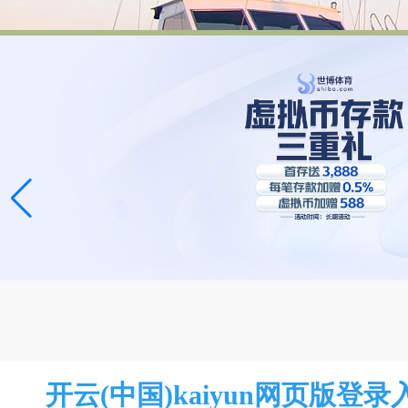
开云(中国)kaiyun网页版