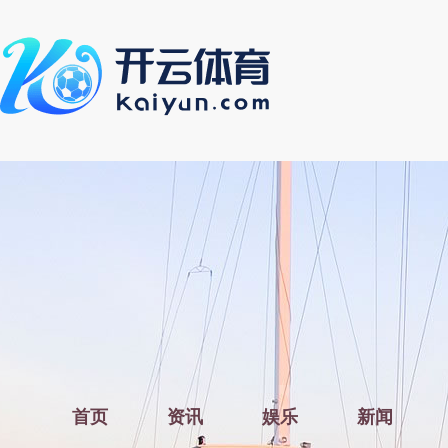
首页
资讯
娱乐
新闻