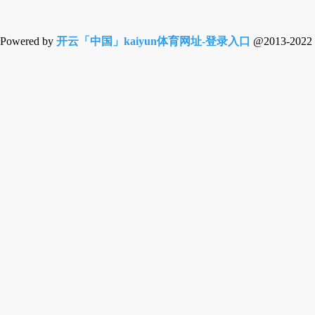
Powered by
开云「中国」kaiyun体育网址-登录入口
@2013-2022