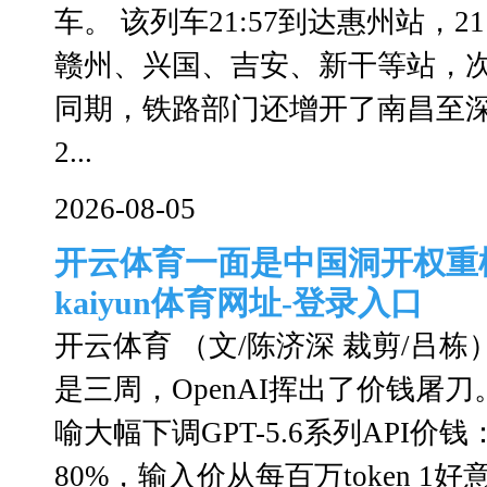
车。 该列车21:57到达惠州站，2
赣州、兴国、吉安、新干等站，次日
同期，铁路部门还增开了南昌至深圳
2...
2026-08-05
开云体育一面是中国洞开权重
kaiyun体育网址-登录入口
开云体育 （文/陈济深 裁剪/吕栋）
是三周，OpenAI挥出了价钱屠刀。 
喻大幅下调GPT-5.6系列API价
80%，输入价从每百万token 1